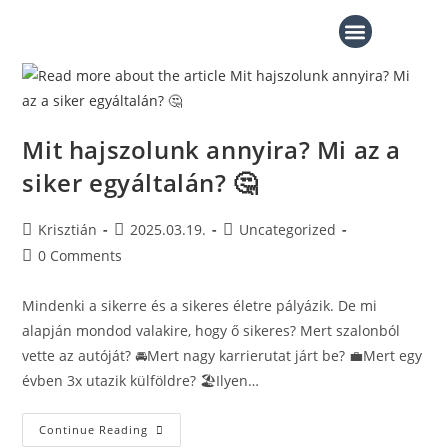
INGYENES TARTALMAK
Mit hajszolunk annyira? Mi az a
siker egyáltalán? 🤔
Krisztián
2025.03.19.
Uncategorized
0 Comments
Mindenki a sikerre és a sikeres életre pályázik. De mi
alapján mondod valakire, hogy ő sikeres? Mert szalonból
vette az autóját? 🚘Mert nagy karrierutat járt be? 💼Mert egy
évben 3x utazik külföldre? 🏖️Ilyen…
Continue Reading